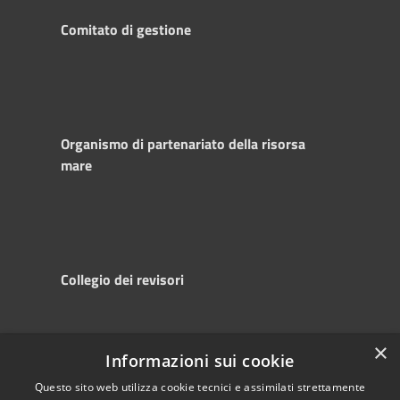
Comitato di gestione
Organismo di partenariato della risorsa
mare
Collegio dei revisori
×
Informazioni sui cookie
RSS
Copyright © 2025
Accessibility
Autorità di
Questo sito web utilizza cookie tecnici e assimilati strettamente