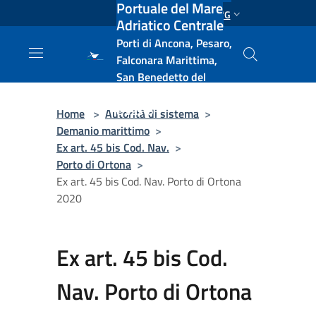
Portuale del Mare
Salta al contenuto principale
ENG
Adriatico Centrale
Porti di Ancona, Pesaro,
Falconara Marittima,
San Benedetto del
Tronto, Pescara, Ortona
e Vasto
Home
>
Autorità di sistema
>
Demanio marittimo
>
Ex art. 45 bis Cod. Nav.
>
Porto di Ortona
>
Ex art. 45 bis Cod. Nav. Porto di Ortona
2020
Ex art. 45 bis Cod.
Nav. Porto di Ortona