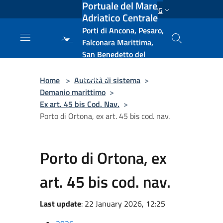
Portuale del Mare
Salta al contenuto principale
ENG
Adriatico Centrale
Porti di Ancona, Pesaro,
Falconara Marittima,
San Benedetto del
Tronto, Pescara, Ortona
e Vasto
Home
>
Autorità di sistema
>
Demanio marittimo
>
Ex art. 45 bis Cod. Nav.
>
Porto di Ortona, ex art. 45 bis cod. nav.
Porto di Ortona, ex
art. 45 bis cod. nav.
Last update
: 22 January 2026, 12:25