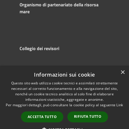
Organismo di partenariato della risorsa
mare
Collegio dei revisori
×
Informazioni sui cookie
RSS
Copyright © 2025
Accessibility
Autorità di
Questo sito web utilizza cookie tecnici e assimilati strettamente
necessari al corretto funzionamento e alla navigazione del sito,
Privacy
Sistema Portuale
nonché un cookie tecnico analitico al solo fine di elaborare
Cookie
del Mare Adriatico
informazioni statistiche, aggregate e anonime.
Sitemap
Centrale
Per maggiori dettagli, può consultare la cookie policy al seguente
Link
Powered by
RIFIUTA TUTTO
Municipium
•
ACCETTA TUTTO
Accesso redazione