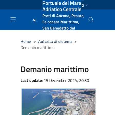
Portuale del Mare
Salta al contenuto principale
ENG
Adriatico Centrale
Porti di Ancona, Pesaro,
Falconara Marittima,
San Benedetto del
Tronto, Pescara, Ortona
e Vasto
Home
>
Autorità di sistema
>
Demanio marittimo
Demanio marittimo
Last update
: 15 December 2024, 20:30