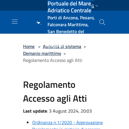
Portuale del Mare
Salta al contenuto principale
ENG
Adriatico Centrale
Porti di Ancona, Pesaro,
Falconara Marittima,
San Benedetto del
Tronto, Pescara, Ortona
e Vasto
Home
>
Autorità di sistema
>
Demanio marittimo
>
Regolamento Accesso agli Atti
Regolamento
Accesso agli Atti
Last update
: 3 August 2024, 20:03
Ordinanza n.1/2020 - Approvazione