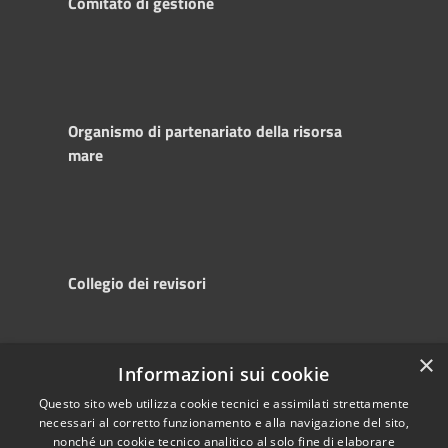
Comitato di gestione
Organismo di partenariato della risorsa
mare
Collegio dei revisori
×
Informazioni sui cookie
RSS
Copyright © 2025
Accessibility
Autorità di
Questo sito web utilizza cookie tecnici e assimilati strettamente
necessari al corretto funzionamento e alla navigazione del sito,
Privacy
Sistema Portuale
nonché un cookie tecnico analitico al solo fine di elaborare