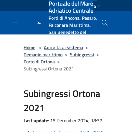
Portuale del Mare
Salta al contenuto principale
ENG
Adriatico Centrale
Porti di Ancona, Pesaro,
Falconara Marittima,
San Benedetto del
Tronto, Pescara, Ortona
e Vasto
Home
>
Autorità di sistema
>
Demanio marittimo
>
Subingressi
>
Porto di Ortona
>
Subingressi Ortona 2021
Subingressi Ortona
2021
Last update
: 15 December 2024, 18:37