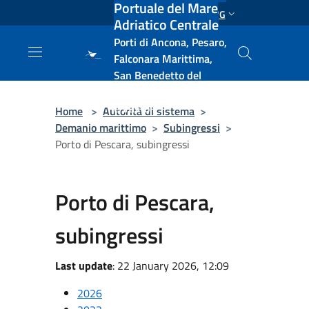
Portuale del Mare
Salta al contenuto principale
ENG
Adriatico Centrale
Porti di Ancona, Pesaro,
Falconara Marittima,
San Benedetto del
Tronto, Pescara, Ortona
e Vasto
Home
>
Autorità di sistema
>
Demanio marittimo
>
Subingressi
>
Porto di Pescara, subingressi
Porto di Pescara,
subingressi
Last update
: 22 January 2026, 12:09
2026