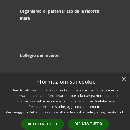
Organismo di partenariato della risorsa
mare
Collegio dei revisori
×
Informazioni sui cookie
RSS
Copyright © 2025
Accessibility
Autorità di
Questo sito web utilizza cookie tecnici e assimilati strettamente
necessari al corretto funzionamento e alla navigazione del sito,
Privacy
Sistema Portuale
nonché un cookie tecnico analitico al solo fine di elaborare
Cookie
del Mare Adriatico
informazioni statistiche, aggregate e anonime.
Sitemap
Centrale
Per maggiori dettagli, può consultare la cookie policy al seguente
Link
Powered by
RIFIUTA TUTTO
Municipium
•
ACCETTA TUTTO