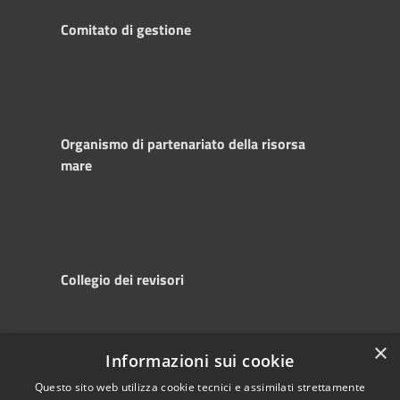
Comitato di gestione
Organismo di partenariato della risorsa
mare
Collegio dei revisori
×
Informazioni sui cookie
RSS
Copyright © 2025
Accessibility
Autorità di
Questo sito web utilizza cookie tecnici e assimilati strettamente