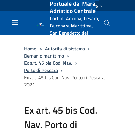
Portuale del Mare
Salta al contenuto principale
ENG
Adriatico Centrale
Porti di Ancona, Pesaro,
Falconara Marittima,
San Benedetto del
Tronto, Pescara, Ortona
e Vasto
Home
>
Autorità di sistema
>
Demanio marittimo
>
Ex art. 45 bis Cod. Nav.
>
Porto di Pescara
>
Ex art. 45 bis Cod. Nav. Porto di Pescara
2021
Ex art. 45 bis Cod.
Nav. Porto di