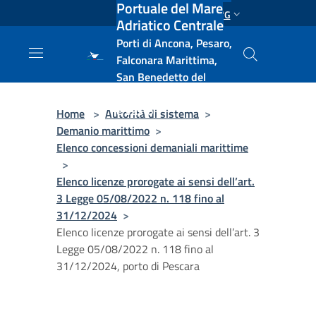
Portuale del Mare
Salta al contenuto principale
ENG
Adriatico Centrale
Porti di Ancona, Pesaro,
Falconara Marittima,
San Benedetto del
Tronto, Pescara, Ortona
e Vasto
Home
>
Autorità di sistema
>
Demanio marittimo
>
Elenco concessioni demaniali marittime
>
Elenco licenze prorogate ai sensi dell’art.
3 Legge 05/08/2022 n. 118 fino al
31/12/2024
>
Elenco licenze prorogate ai sensi dell’art. 3
Legge 05/08/2022 n. 118 fino al
31/12/2024, porto di Pescara