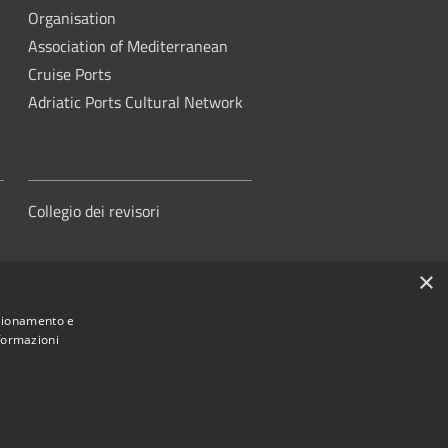
Organisation
Association of Mediterranean
Cruise Ports
Adriatic Ports Cultural Network
Collegio dei revisori
×
nzionamento e
nformazioni
orità di Sistema Portuale del Mare
Adriatico Centrale
ed by
•
Municipium
Accesso redazione