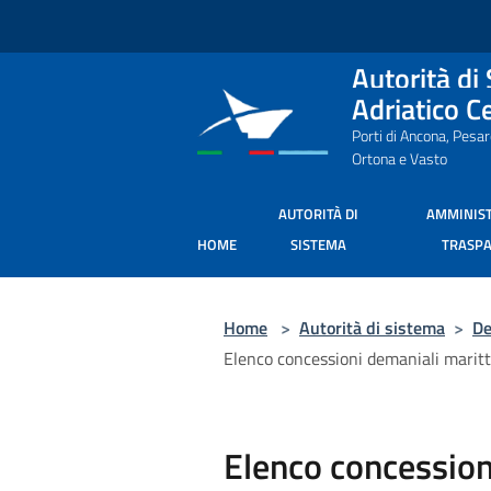
Salta al contenuto principale
Autorità di
Adriatico C
Porti di Ancona, Pesa
Ortona e Vasto
AUTORITÀ DI
AMMINIS
HOME
SISTEMA
TRASP
Home
>
Autorità di sistema
>
De
Elenco concessioni demaniali marit
Elenco concession