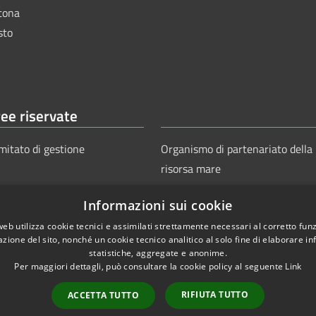
tona
sto
ee riservate
mitato di gestione
Organismo di partenariato della
risorsa mare
Informazioni sui cookie
web utilizza cookie tecnici e assimilati strettamente necessari al corretto fu
azione del sito, nonché un cookie tecnico analitico al solo fine di elaborare i
statistiche, aggregate e anonime.
Per maggiori dettagli, può consultare la cookie policy al seguente
Link
Copyright © 2025
Aut
ie
Sitemap
RIFIUTA TUTTO
ACCETTA TUTTO
Power