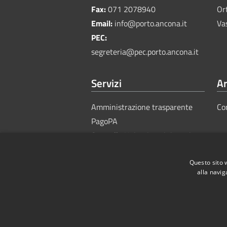
Fax:
071 2078940
Or
Email:
info@porto.ancona.it
Va
PEC:
segreteria@pec.porto.ancona.it
Servizi
Ar
Amministrazione trasparente
Co
PagoPA
Sportello Unico Amministrativo
Questo sito 
alla navig
RSS
Accessibility
Privacy
Cook