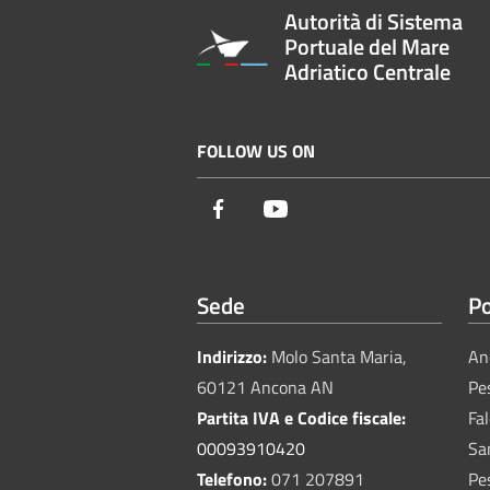
Autorità di Sistema
Portuale del Mare
Adriatico Centrale
FOLLOW US ON
Facebook
Youtube
Sede
Po
Indirizzo:
Molo Santa Maria,
An
60121 Ancona AN
Pe
Partita IVA e Codice fiscale:
Fa
00093910420
Sa
Telefono:
071 207891
Pe