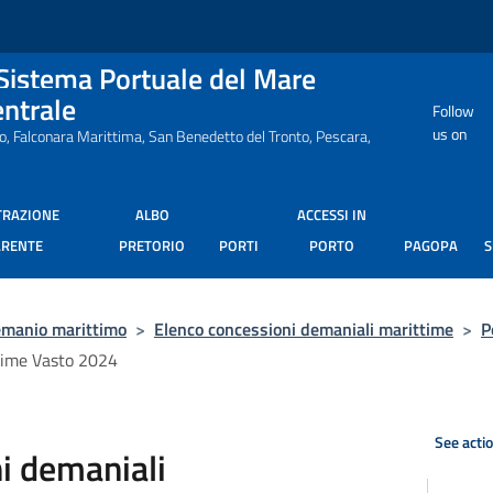
 Sistema Portuale del Mare
entrale
Follow
us on
ro, Falconara Marittima, San Benedetto del Tronto, Pescara,
TRAZIONE
ALBO
ACCESSI IN
ARENTE
PRETORIO
PORTI
PORTO
PAGOPA
manio marittimo
>
Elenco concessioni demaniali marittime
>
P
time Vasto 2024
See acti
i demaniali