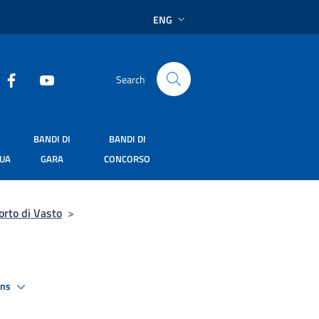
ENG
Search
BANDI DI
BANDI DI
SUA
GARA
CONCORSO
orto di Vasto
>
ons