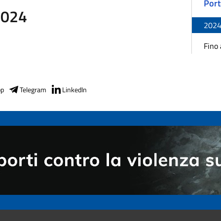
Port
2024
202
1
Fino
pp
Telegram
LinkedIn