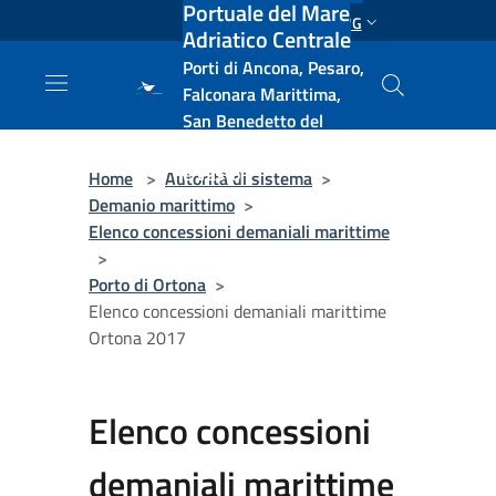
Portuale del Mare
Salta al contenuto principale
ENG
Adriatico Centrale
Porti di Ancona, Pesaro,
Falconara Marittima,
San Benedetto del
Tronto, Pescara, Ortona
e Vasto
Home
>
Autorità di sistema
>
Demanio marittimo
>
Elenco concessioni demaniali marittime
>
Porto di Ortona
>
Elenco concessioni demaniali marittime
Ortona 2017
Elenco concessioni
demaniali marittime