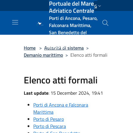
Portuale del Mare
Salta al contenuto principale
ENG
Adriatico Centrale
Porti di Ancona, Pesaro,
Falconara Marittima,
San Benedetto del
Tronto, Pescara, Ortona
e Vasto
Home
>
Autorità di sistema
>
Demanio marittimo
>
Elenco atti formali
Elenco atti formali
Last update
: 15 December 2024, 19:41
Porti di Ancona e Falconara
Marittima
Porto di Pesaro
Porto di Pescara