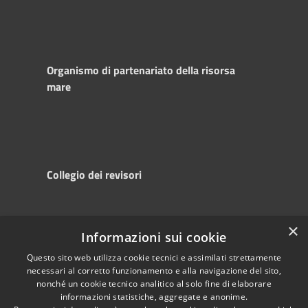
Organismo di partenariato della risorsa
mare
Collegio dei revisori
×
Informazioni sui cookie
RSS
Copyright © 2025
Accessibility
Autorità di
Questo sito web utilizza cookie tecnici e assimilati strettamente
necessari al corretto funzionamento e alla navigazione del sito,
Privacy
Sistema Portuale
nonché un cookie tecnico analitico al solo fine di elaborare
Cookie
del Mare Adriatico
informazioni statistiche, aggregate e anonime.
Sitemap
Centrale