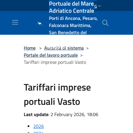
Portuale del Mare
Salta al contenuto principale
ENG
Adriatico Centrale
Porti di Ancona, Pesaro,
Falconara Marittima,
San Benedetto del
Tronto, Pescara, Ortona
e Vasto
Home
>
Autorità di sistema
>
Portale del lavoro portuale
>
Tariffari imprese portuali Vasto
Tariffari imprese
portuali Vasto
Last update
: 2 February 2026, 18:06
2026