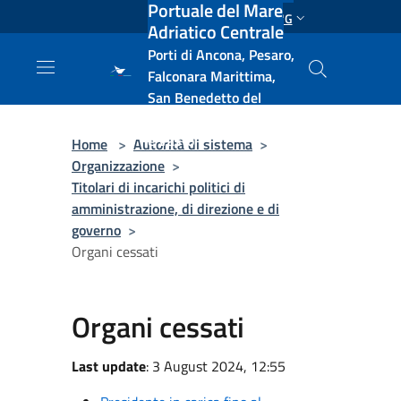
Portuale del Mare
Salta al contenuto principale
ENG
Adriatico Centrale
Porti di Ancona, Pesaro,
Falconara Marittima,
San Benedetto del
Tronto, Pescara, Ortona
e Vasto
Home
>
Autorità di sistema
>
Organizzazione
>
Titolari di incarichi politici di
amministrazione, di direzione e di
governo
>
Organi cessati
Organi cessati
Last update
: 3 August 2024, 12:55