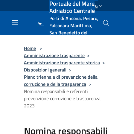
Portuale del Mare
Salta al contenuto principale
ENG
Adriatico Centrale
Porti di Ancona, Pesaro,
Falconara Marittima,
San Benedetto del
Tronto, Pescara, Ortona
e Vasto
Home
>
Amministrazione trasparente
>
Amministrazione trasparente storica
>
Disposizioni generali
>
Piano triennale di prevenzione della
corruzione e della trasparenza
>
Nomina responsabili e referenti
prevenzione corruzione e trasparenza
2023
Nomina responsabili