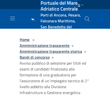
Portuale del Mare
Salta al contenuto principale
ENG
Adriatico Centrale
Porti di Ancona, Pesaro,
Falconara Marittima,
San Benedetto del
Tronto, Pescara, Ortona
e Vasto
Home
>
Amministrazione trasparente
>
Amministrazione trasparente storica
>
Bandi di concorso
>
Avviso pubblico di selezione per titoli ed
esami di candidati finalizzata alla
formazione di una graduatoria per
l'assunzione di un Impiegato tecnico di 2°
livello addetto alla Divisione
Infrastrutture e Gestione energetica