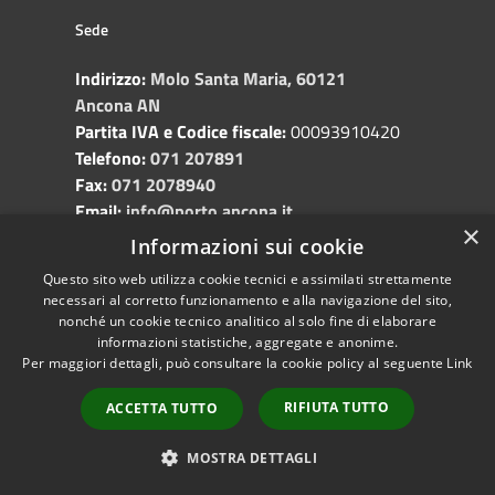
Sede
Indirizzo:
Molo Santa Maria, 60121
Ancona AN
Partita IVA e Codice fiscale:
00093910420
Telefono:
071 207891
Fax:
071 2078940
Email:
info@porto.ancona.it
×
PEC:
segreteria@pec.porto.ancona.it
Informazioni sui cookie
Questo sito web utilizza cookie tecnici e assimilati strettamente
necessari al corretto funzionamento e alla navigazione del sito,
nonché un cookie tecnico analitico al solo fine di elaborare
Porti
informazioni statistiche, aggregate e anonime.
Per maggiori dettagli, può consultare la cookie policy al seguente
Link
Ancona
Pesaro
RIFIUTA TUTTO
ACCETTA TUTTO
Falconara Marittima
San Benedetto del Tronto
MOSTRA DETTAGLI
Pescara