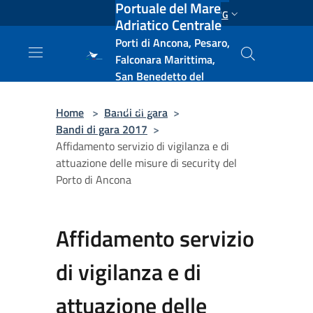
Portuale del Mare
Salta al contenuto principale
ENG
Adriatico Centrale
Porti di Ancona, Pesaro,
Falconara Marittima,
San Benedetto del
Tronto, Pescara, Ortona
e Vasto
Home
>
Bandi di gara
>
Bandi di gara 2017
>
Affidamento servizio di vigilanza e di
attuazione delle misure di security del
Porto di Ancona
Affidamento servizio
di vigilanza e di
attuazione delle