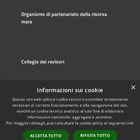
Organismo di partenariato della risorsa
mare
Collegio dei revisori
×
Informazioni sui cookie
RSS
Copyright © 2025
Accessibility
Autorità di
Questo sito web utilizza cookie tecnici e assimilati strettamente
necessari al corretto funzionamento e alla navigazione del sito,
Privacy
Sistema Portuale
nonché un cookie tecnico analitico al solo fine di elaborare
Cookie
del Mare Adriatico
informazioni statistiche, aggregate e anonime.
Sitemap
Centrale
Per maggiori dettagli, può consultare la cookie policy al seguente
Link
Powered by
RIFIUTA TUTTO
Municipium
•
ACCETTA TUTTO