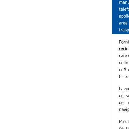
manu
telef
appli
aree 
trasp
Forni
recin
cance
delim
di A
C.I.
Lavor
dei s
del T
navig
Proc
dei L