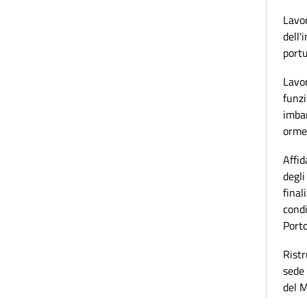
Lavor
dell'
port
Lavo
funzi
imbar
ormeg
Affid
degli
final
condi
Port
Ristr
sede 
del M