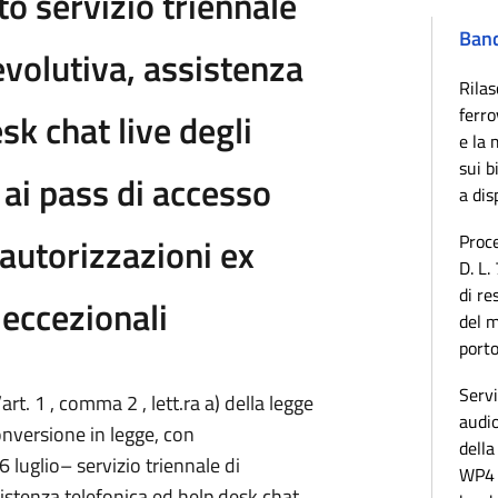
o servizio triennale
Band
volutiva, assistenza
Rilas
ferro
sk chat live degli
e la 
sui b
i ai pass di accesso
a dis
 autorizzazioni ex
Proce
D. L.
di re
 eccezionali
del 
porto
Servi
art. 1 , comma 2 , lett.ra a) della legge
audio
nversione in legge, con
della
6 luglio– servizio triennale di
WP4 
istenza telefonica ed help desk chat