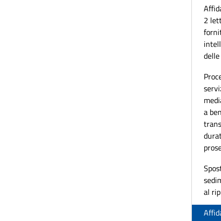
Affid
2 let
forni
intel
delle
Proce
servi
media
a ben
trans
durat
pros
Spos
sedim
al ri
Affid