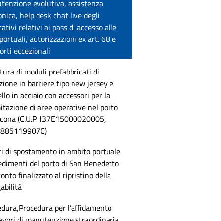
tenzione evolutiva, assistenza
onica, help desk chat live degli
cativi relativi ai pass di accesso alle
portuali, autorizzazioni ex art. 68 e
orti eccezionali
tura di moduli prefabbricati di
zione in barriere tipo new jersey e
llo in acciaio con accessori per la
itazione di aree operative nel porto
ncona (C.U.P. J37E15000020005,
G. 885119907C)
i di spostamento in ambito portuale
edimenti del porto di San Benedetto
ronto finalizzato al ripristino della
abilità
edura,Procedura per l’affidamento
avori di manutenzione straordinaria