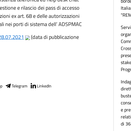
borde
a gestione e rilascio dei pass di accesso
Itali
"RE
azioni ex art. 68 e delle autorizzazioni
nali nei porti di sistema dell’ ADSPMAC
Servi
organ
 28.07.2021
(data di pubblicazione
Comm
Cros
prese
stak
Prog
Indag
pp
Telegram
LinkedIn
diret
bust
conse
e pre
relat
di 36