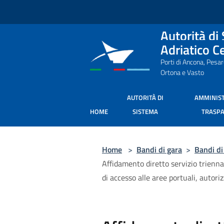
Salta al contenuto principale
Autorità di
Adriatico C
Porti di Ancona, Pesa
Ortona e Vasto
AUTORITÀ DI
AMMINIS
HOME
SISTEMA
TRASP
Home
>
Bandi di gara
>
Bandi di
Affidamento diretto servizio triennal
di accesso alle aree portuali, autoriz