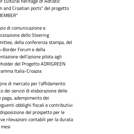
r cultural heritage of Adriatic
an and Croatian ports" del progetto
MEMBER"
zio di comunicazione e
izzazione dello Steering
ittee, della conferenza stampa, del
s-Border Forum e della
ntazione dell’azione pilota agli
eholder del Progetto ADRIGREEN
ramma Italia-Croazia
ine di mercato per l'affidamento
to dei servizi di elaborazione delle
e paga, adempimento dei
guenti obblighi fiscali e contributivi
disposizione del prospetto per le
ive rilevazioni contabili per la durata
 mesi