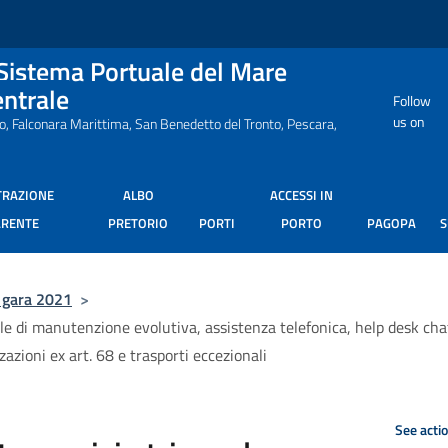
 Sistema Portuale del Mare
entrale
Follow
us on
ro, Falconara Marittima, San Benedetto del Tronto, Pescara,
TRAZIONE
ALBO
ACCESSI IN
ARENTE
PRETORIO
PORTI
PORTO
PAGOPA
 gara 2021
>
e di manutenzione evolutiva, assistenza telefonica, help desk chat l
zazioni ex art. 68 e trasporti eccezionali
See acti