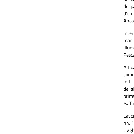
dei 
d’orm
Anco
Inter
manut
illum
Pesc
Affid
comma
in L.
del s
prim
ex Tu
Lavo
nn. 1
tragh