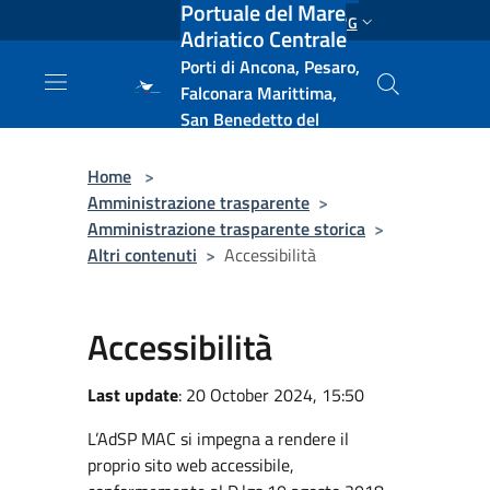
Portuale del Mare
Salta al contenuto principale
ENG
Adriatico Centrale
Porti di Ancona, Pesaro,
Falconara Marittima,
San Benedetto del
Tronto, Pescara, Ortona
e Vasto
Home
>
Amministrazione trasparente
>
Amministrazione trasparente storica
>
Altri contenuti
>
Accessibilità
Accessibilità
Last update
: 20 October 2024, 15:50
L’AdSP MAC si impegna a rendere il
proprio sito web accessibile,