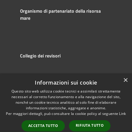
Organismo di partenariato della risorsa
mare
Collegio dei revisori
×
Informazioni sui cookie
RSS
Copyright © 2025
Accessibility
Autorità di
Questo sito web utilizza cookie tecnici e assimilati strettamente
necessari al corretto funzionamento e alla navigazione del sito,
Privacy
Sistema Portuale
nonché un cookie tecnico analitico al solo fine di elaborare
Cookie
del Mare Adriatico
informazioni statistiche, aggregate e anonime.
Sitemap
Centrale
Per maggiori dettagli, può consultare la cookie policy al seguente
Link
Powered by
RIFIUTA TUTTO
Municipium
•
ACCETTA TUTTO