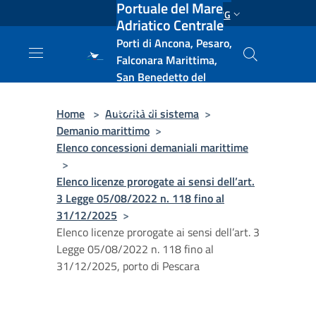
Portuale del Mare
Salta al contenuto principale
ENG
Adriatico Centrale
Porti di Ancona, Pesaro,
Falconara Marittima,
San Benedetto del
Tronto, Pescara, Ortona
e Vasto
Home
>
Autorità di sistema
>
Demanio marittimo
>
Elenco concessioni demaniali marittime
>
Elenco licenze prorogate ai sensi dell’art.
3 Legge 05/08/2022 n. 118 fino al
31/12/2025
>
Elenco licenze prorogate ai sensi dell’art. 3
Legge 05/08/2022 n. 118 fino al
31/12/2025, porto di Pescara