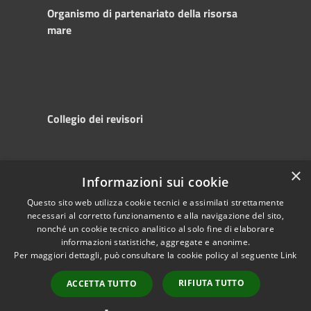
Organismo di partenariato della risorsa
mare
Collegio dei revisori
×
Informazioni sui cookie
RSS
Copyright © 2025
Accessibility
Autorità di
Questo sito web utilizza cookie tecnici e assimilati strettamente
necessari al corretto funzionamento e alla navigazione del sito,
Privacy
Sistema Portuale
nonché un cookie tecnico analitico al solo fine di elaborare
Cookie
del Mare Adriatico
informazioni statistiche, aggregate e anonime.
Sitemap
Centrale
Per maggiori dettagli, può consultare la cookie policy al seguente
Link
Powered by
RIFIUTA TUTTO
Municipium
•
ACCETTA TUTTO
Accesso redazione