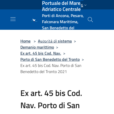
Portuale del Mare
Salta al contenuto principale
ENG
Adriatico Centrale
Porti di Ancona, Pesaro,
Falconara Marittima,
San Benedetto del
Tronto, Pescara, Ortona
e Vasto
Home
>
Autorità di sistema
>
Demanio marittimo
>
Ex art. 45 bis Cod. Nav.
>
Porto di San Benedetto del Tronto
>
Ex art. 45 bis Cod. Nav. Porto di San
Benedetto del Tronto 2021
Ex art. 45 bis Cod.
Nav. Porto di San