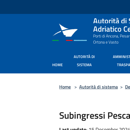
Salta al contenuto principale
Autorità di
Adriatico C
Porti di Ancona, Pesa
Ortona e Vasto
AUTORITÀ DI
AMMINIS
HOME
SISTEMA
TRASP
Home
>
Autorità di sistema
>
De
Subingressi Pesc
Last update
: 15 December 2024