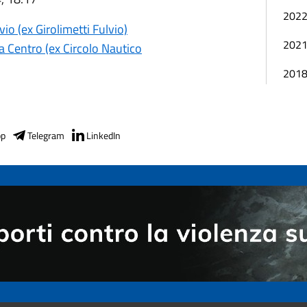
202
io (ex Girolimetti Fulvio)
202
a Centro (ex Circolo Nautico
201
pp
Telegram
LinkedIn