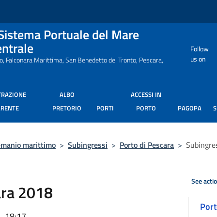
 Sistema Portuale del Mare
entrale
Follow
us on
ro, Falconara Marittima, San Benedetto del Tronto, Pescara,
TRAZIONE
ALBO
ACCESSI IN
ARENTE
PRETORIO
PORTI
PORTO
PAGOPA
manio marittimo
>
Subingressi
>
Porto di Pescara
>
Subingre
See acti
ara 2018
Port
, 18:17