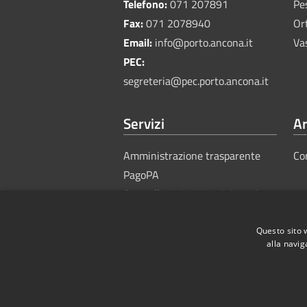
Telefono:
071 207891
Pe
Fax:
071 2078940
Or
Email:
info@porto.ancona.it
Va
PEC:
segreteria@pec.porto.ancona.it
Servizi
Ar
Amministrazione trasparente
Co
PagoPA
Sportello Unico Amministrativo
Questo sito 
alla navig
RSS
Accessibility
Privacy
Cook