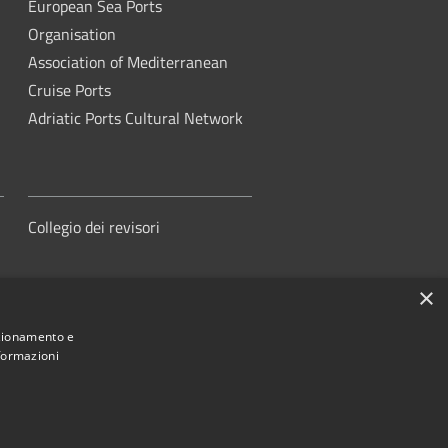
European Sea Ports
Organisation
Association of Mediterranean
Cruise Ports
Adriatic Ports Cultural Network
Collegio dei revisori
×
nzionamento e
nformazioni
orità di Sistema Portuale del Mare
Adriatico Centrale