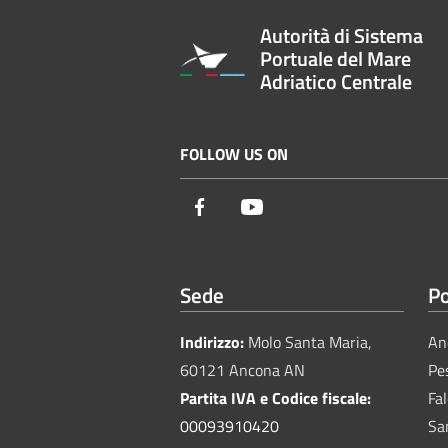
Autorità di Sistema
Portuale del Mare
Adriatico Centrale
FOLLOW US ON
Facebook
Youtube
Sede
Po
Indirizzo:
Molo Santa Maria,
An
60121 Ancona AN
Pe
Partita IVA e Codice fiscale:
Fa
00093910420
Sa