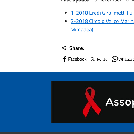
1-2018 Eredi Girolimetti Fulv
2-2018 Circolo Velico Marin
Mimadea)
Share:
Facebook
Twitter
Whatsa