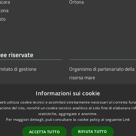
scara
Ortona
tona
sto
ee riservate
mitato di gestione
Organismo di partenariato della
risorsa mare
Informazioni sui cookie
web utilizza cookie tecnici e assimilati strettamente necessari al corretto fu
azione del sito, nonché un cookie tecnico analitico al solo fine di elaborare i
statistiche, aggregate e anonime.
Per maggiori dettagli, può consultare la cookie policy al seguente
Link
Copyright © 2025
Aut
ie
Sitemap
RIFIUTA TUTTO
ACCETTA TUTTO