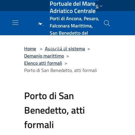
Portuale del Mare
Salta al contenuto principale
ENG
Adriatico Centrale
Porti di Ancona, Pesaro,
Falconara Marittima,
San Benedetto del
Tronto, Pescara, Ortona
e Vasto
Home
>
Autorità di sistema
>
Demanio marittimo
>
Elenco atti formali
>
Porto di San Benedetto, atti formali
Porto di San
Benedetto, atti
formali