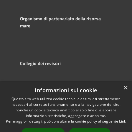
Organismo di partenariato della risorsa
mare
Collegio dei revisori
×
Informazioni sui cookie
RSS
Copyright © 2025
Accessibility
Autorità di
Questo sito web utilizza cookie tecnici e assimilati strettamente
necessari al corretto funzionamento e alla navigazione del sito,
Privacy
Sistema Portuale
nonché un cookie tecnico analitico al solo fine di elaborare
Cookie
del Mare Adriatico
informazioni statistiche, aggregate e anonime.
Sitemap
Centrale
Per maggiori dettagli, può consultare la cookie policy al seguente
Link
Powered by