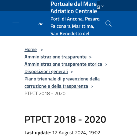
Portuale del Mare
Salta al contenuto principale
ENG
Adriatico Centrale
Porti di Ancona, Pesaro,
Falconara Marittima,
San Benedetto del
Tronto, Pescara, Ortona
e Vasto
Home
>
Amministrazione trasparente
>
Amministrazione trasparente storica
>
Disposizioni generali
>
Piano triennale di prevenzione della
corruzione e della trasparenza
>
PTPCT 2018 - 2020
PTPCT 2018 - 2020
Last update
: 12 August 2024, 19:02