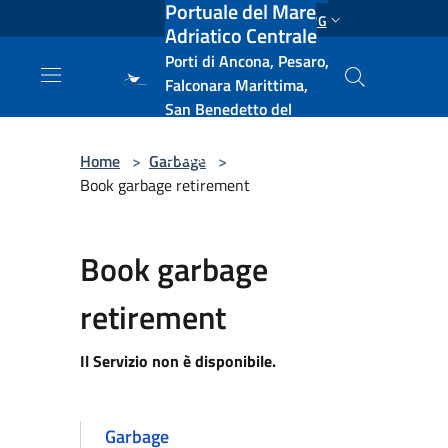
Portuale del Mare
Salta al contenuto principale
ENG
Adriatico Centrale
Porti di Ancona, Pesaro,
Falconara Marittima,
San Benedetto del
Tronto, Pescara, Ortona
e Vasto
Home
>
Garbage
>
Book garbage retirement
Book garbage
retirement
Il Servizio non è disponibile.
Garbage