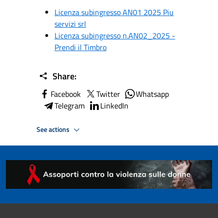
Licenza subingresso AN01 2025 Piu
servizi srl
Licenza subingresso n.AN02_2025 -
Prendi il Timbro
Share:
Facebook
Twitter
Whatsapp
Telegram
LinkedIn
See actions