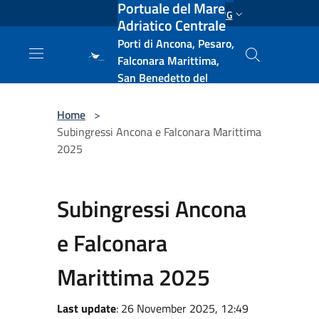
Portuale del Mare
Salta al contenuto principale
ENG
Adriatico Centrale
Porti di Ancona, Pesaro,
Falconara Marittima,
San Benedetto del
Tronto, Pescara, Ortona
e Vasto
Home
>
Subingressi Ancona e Falconara Marittima
2025
Subingressi Ancona
e Falconara
Marittima 2025
Last update
: 26 November 2025, 12:49