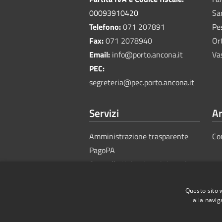
00093910420
Sa
Telefono:
071 207891
Pe
Fax:
071 2078940
Or
Email:
info@porto.ancona.it
Va
PEC:
segreteria@pec.porto.ancona.it
Servizi
Ar
Amministrazione trasparente
Co
PagoPA
Sportello Unico Amministrativo
Questo sito 
alla navig