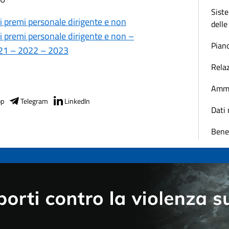
Sist
premi personale dirigente e non
dell
premi personale dirigente e non –
Pian
21 – 2022 – 2023
Relaz
Ammo
pp
Telegram
LinkedIn
Dati 
Bene