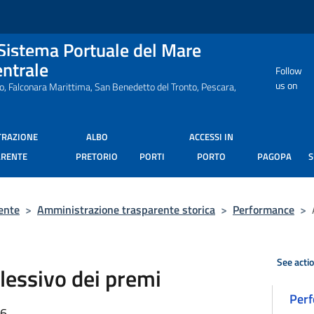
 Sistema Portuale del Mare
entrale
Follow
us on
ro, Falconara Marittima, San Benedetto del Tronto, Pescara,
TRAZIONE
ALBO
ACCESSI IN
ARENTE
PRETORIO
PORTI
PORTO
PAGOPA
ente
>
Amministrazione trasparente storica
>
Performance
>
See acti
essivo dei premi
Per
56