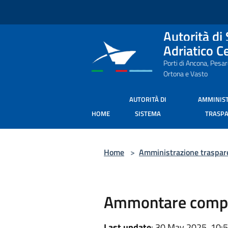
Salta al contenuto principale
Autorità di
Adriatico C
Porti di Ancona, Pesa
Ortona e Vasto
AUTORITÀ DI
AMMINIS
HOME
SISTEMA
TRASP
Home
>
Amministrazione traspar
Ammontare compl
Last update
: 30 May 2025, 10: