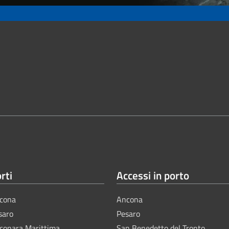
rti
Accessi in porto
cona
Ancona
saro
Pesaro
lconara Marittima
San Benedetto del Tronto