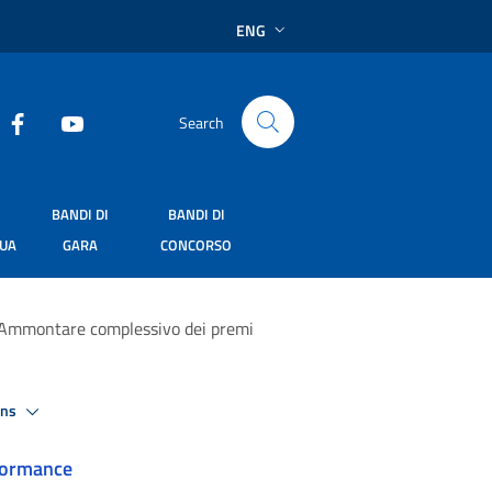
ENG
Search
BANDI DI
BANDI DI
SUA
GARA
CONCORSO
Ammontare complessivo dei premi
ons
formance