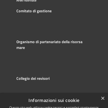
Aree riservate
Comitato di gestione
Organismo di partenariato della risorsa
mare
Collegio dei revisori
×
Informazioni sui cookie
RSS
Copyright © 2025
Accessibility
Autorità di
Questo sito web utilizza cookie tecnici e assimilati strettamente