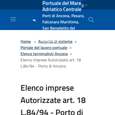
Portuale del Mare
Salta al contenuto principale
ENG
Adriatico Centrale
Porti di Ancona, Pesaro,
Falconara Marittima,
San Benedetto del
Tronto, Pescara, Ortona
e Vasto
Home
>
Autorità di sistema
>
Portale del lavoro portuale
>
Elenco terminalisti Ancona
>
Elenco imprese Autorizzate art. 18
L.84/94 - Porto di Ancona
Elenco imprese
Autorizzate art. 18
L.84/94 - Porto di