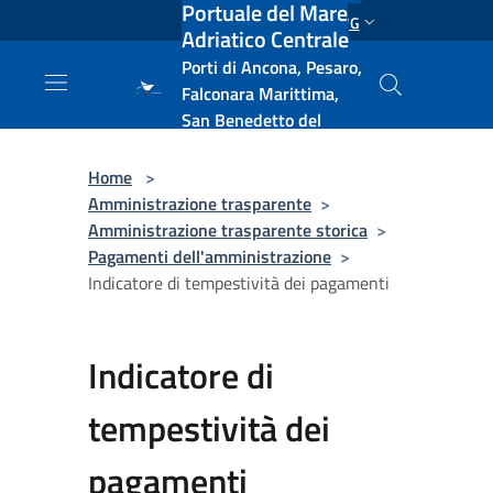
Portuale del Mare
Salta al contenuto principale
ENG
Adriatico Centrale
Porti di Ancona, Pesaro,
Falconara Marittima,
San Benedetto del
Tronto, Pescara, Ortona
e Vasto
Home
>
Amministrazione trasparente
>
Amministrazione trasparente storica
>
Pagamenti dell'amministrazione
>
Indicatore di tempestività dei pagamenti
Indicatore di
tempestività dei
pagamenti