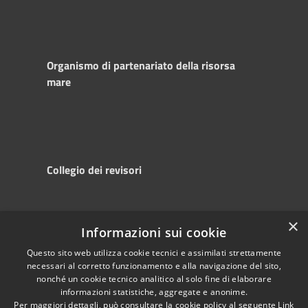
Organismo di partenariato della risorsa
mare
Collegio dei revisori
×
Informazioni sui cookie
RSS
Copyright © 2025
Accessibility
Autorità di
Questo sito web utilizza cookie tecnici e assimilati strettamente
necessari al corretto funzionamento e alla navigazione del sito,
Privacy
Sistema Portuale
nonché un cookie tecnico analitico al solo fine di elaborare
Cookie
del Mare Adriatico
informazioni statistiche, aggregate e anonime.
Sitemap
Centrale
Per maggiori dettagli, può consultare la cookie policy al seguente
Link