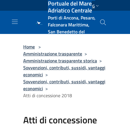
Portuale del Mare
Salta al contenuto principale
ENG
Adriatico Centrale
Porti di Ancona, Pesaro,
Falconara Marittima,
San Benedetto del
Tronto, Pescara, Ortona
e Vasto
Home
>
Amministrazione trasparente
>
Amministrazione trasparente storica
>
Sovvenzioni, contributi, sussidi, vantaggi
economici
>
Sovvenzioni, contributi, sussidi, vantaggi
economici
>
Atti di concessione 2018
Atti di concessione