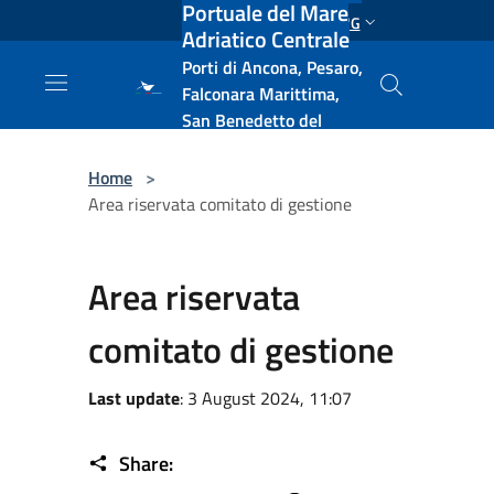
Portuale del Mare
Salta al contenuto principale
ENG
Adriatico Centrale
Porti di Ancona, Pesaro,
Falconara Marittima,
San Benedetto del
Tronto, Pescara, Ortona
e Vasto
Home
>
Area riservata comitato di gestione
Area riservata
comitato di gestione
Last update
: 3 August 2024, 11:07
Share: