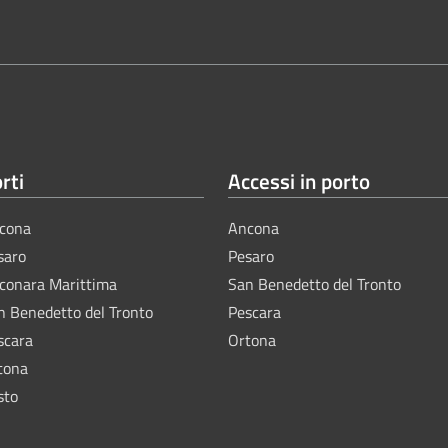
rti
Accessi in porto
cona
Ancona
saro
Pesaro
lconara Marittima
San Benedetto del Tronto
n Benedetto del Tronto
Pescara
scara
Ortona
tona
sto