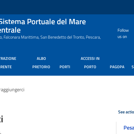
 Sistema Portuale del Mare
entrale
Follow
us on
ro, Falconara Marittima, San Benedetto del Tronto, Pescara,
TRAZIONE
ALBO
ACCESSI IN
ARENTE
PRETORIO
PORTI
PORTO
PAGOPA
aggiungerci
See acti
i
Pes
4