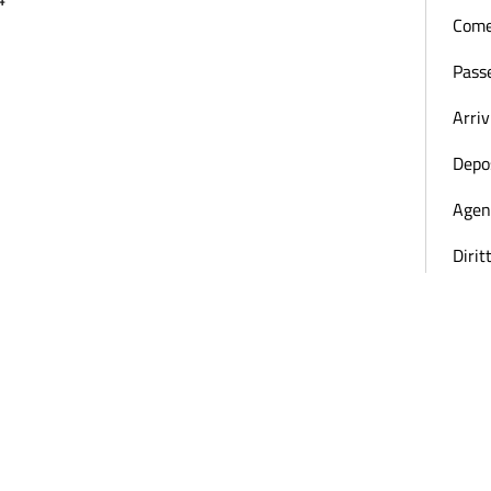
Come
Passe
Arriv
Depos
Agen
Dirit