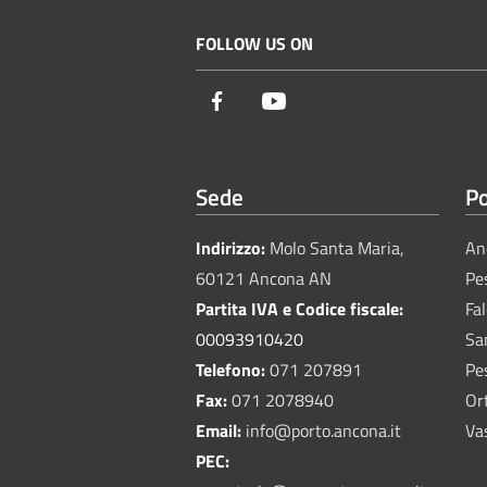
FOLLOW US ON
Facebook
Youtube
Sede
Po
Indirizzo:
Molo Santa Maria,
An
60121 Ancona AN
Pe
Partita IVA e Codice fiscale:
Fa
00093910420
Sa
Telefono:
071 207891
Pe
Fax:
071 2078940
Or
Email:
info@porto.ancona.it
Va
PEC: