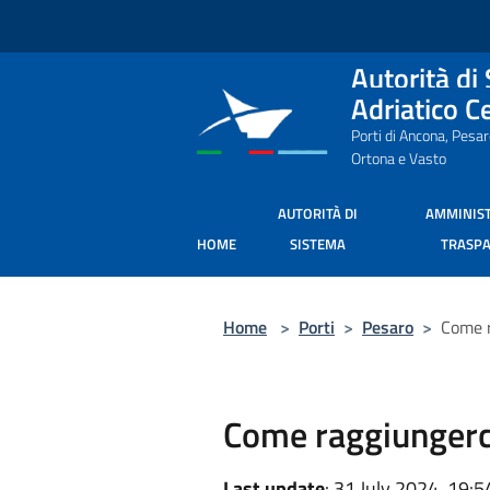
Salta al contenuto principale
Autorità di
Adriatico C
Porti di Ancona, Pesa
Ortona e Vasto
AUTORITÀ DI
AMMINIS
HOME
SISTEMA
TRASP
Home
>
Porti
>
Pesaro
>
Come r
Come raggiungerc
Last update
: 31 July 2024, 19:5