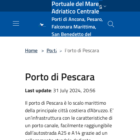
Portuale del Mare
Salta al contenuto principale
ENG
Adriatico Centrale
Porti di Ancona, Pesaro,
Falconara Marittima,
San Benedetto del
Tronto, Pescara, Ortona
e Vasto
Home
>
Porti
>
Porto di Pescara
Porto di Pescara
Last update
: 31 July 2024, 20:56
Il porto di Pescara è lo scalo marittimo
della principale città costiera d’Abruzzo. E’
un’infrastruttura con le caratteristiche di
un porto canale, facilmente raggiungibile
dall’autostrada A25 e A14 grazie ad un