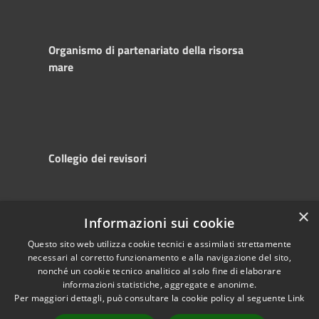
Organismo di partenariato della risorsa
mare
Collegio dei revisori
×
Informazioni sui cookie
RSS
Copyright © 2025
Accessibility
Autorità di
Questo sito web utilizza cookie tecnici e assimilati strettamente
necessari al corretto funzionamento e alla navigazione del sito,
Privacy
Sistema Portuale
nonché un cookie tecnico analitico al solo fine di elaborare
Cookie
del Mare Adriatico
informazioni statistiche, aggregate e anonime.
Sitemap
Centrale
Per maggiori dettagli, può consultare la cookie policy al seguente
Link
Powered by