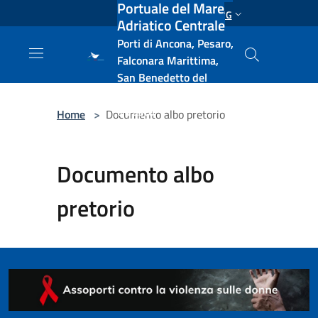
Portuale del Mare
Salta al contenuto principale
ENG
Adriatico Centrale
Porti di Ancona, Pesaro,
Falconara Marittima,
San Benedetto del
Tronto, Pescara, Ortona
e Vasto
Home
>
Documento albo pretorio
Documento albo
pretorio