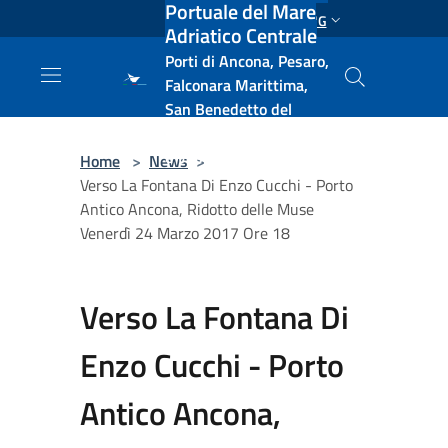
Portuale del Mare
Salta al contenuto principale
ENG
Adriatico Centrale
Porti di Ancona, Pesaro,
Falconara Marittima,
San Benedetto del
Tronto, Pescara, Ortona
e Vasto
Home
>
News
>
Verso La Fontana Di Enzo Cucchi - Porto
Antico Ancona, Ridotto delle Muse
Venerdì 24 Marzo 2017 Ore 18
Verso La Fontana Di
Enzo Cucchi - Porto
Antico Ancona,