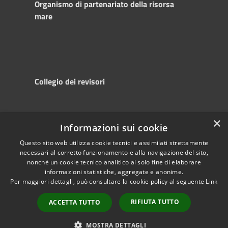
Organismo di partenariato della risorsa
mare
Collegio dei revisori
×
Informazioni sui cookie
RSS
Copyright © 2025
Accessibility
Autorità di
Questo sito web utilizza cookie tecnici e assimilati strettamente
necessari al corretto funzionamento e alla navigazione del sito,
Privacy
Sistema Portuale
nonché un cookie tecnico analitico al solo fine di elaborare
Cookie
del Mare Adriatico
informazioni statistiche, aggregate e anonime.
Sitemap
Centrale
Per maggiori dettagli, può consultare la cookie policy al seguente
Link
Powered by
Municipium
•
RIFIUTA TUTTO
ACCETTA TUTTO
Accesso redazione
MOSTRA DETTAGLI