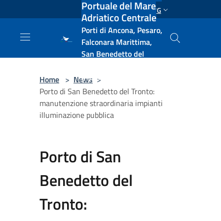
Portuale del Mare
Salta al contenuto principale
ENG
Adriatico Centrale
Porti di Ancona, Pesaro,
Falconara Marittima,
San Benedetto del
Tronto, Pescara, Ortona
e Vasto
Home
>
News
>
Porto di San Benedetto del Tronto:
manutenzione straordinaria impianti
illuminazione pubblica
Porto di San
Benedetto del
Tronto: