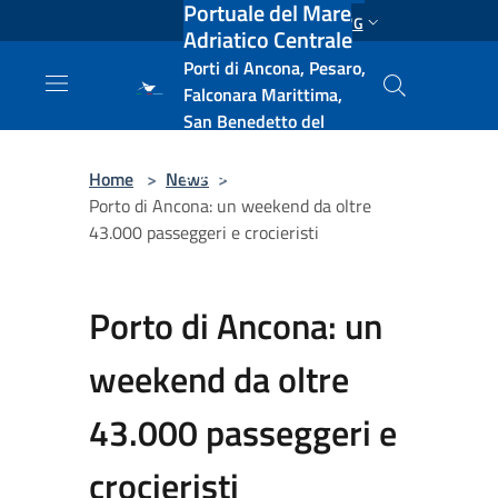
Portuale del Mare
Salta al contenuto principale
ENG
Adriatico Centrale
Porti di Ancona, Pesaro,
Falconara Marittima,
San Benedetto del
Tronto, Pescara, Ortona
e Vasto
Home
>
News
>
Porto di Ancona: un weekend da oltre
43.000 passeggeri e crocieristi
Porto di Ancona: un
weekend da oltre
43.000 passeggeri e
crocieristi