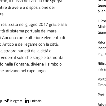
verno, il flusso dell’acqua che sgorga
Gener
tire di avere a disposizione dei
bilan
re.
Il Pr
 realizzata nel giugno 2017 grazie alla
Minis
ità di sistema portuale del mare
Gianc
di Ancona come ulteriore elemento di
Rifor
 Antico e del legame con la città. Il
incon
a straordinarietà della città di
e gli
i vedere il sole che sorge e tramonta
Rifin
do nella Fontana, diviene il simbolo
infra
 che arrivano nel capoluogo
Porto
Omoda
Porti
pp
Telegram
LinkedIn
Adsp 