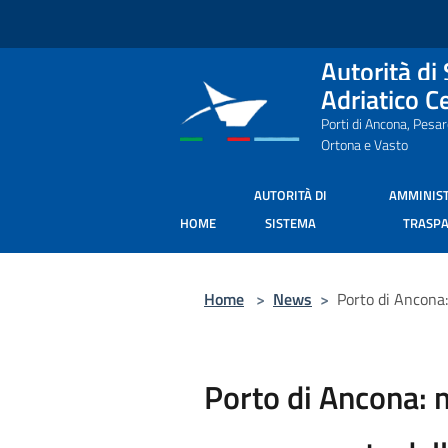
Salta al contenuto principale
Autorità di
Adriatico C
Porti di Ancona, Pesa
Ortona e Vasto
AUTORITÀ DI
AMMINIS
HOME
SISTEMA
TRASP
Home
>
News
>
Porto di Ancona
Porto di Ancona: