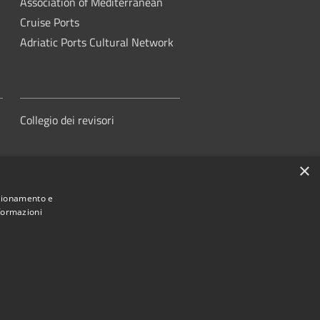
Association of Mediterranean
Cruise Ports
Adriatic Ports Cultural Network
Collegio dei revisori
×
nzionamento e
nformazioni
orità di Sistema Portuale del Mare
Adriatico Centrale
ed by
•
Municipium
Accesso redazione