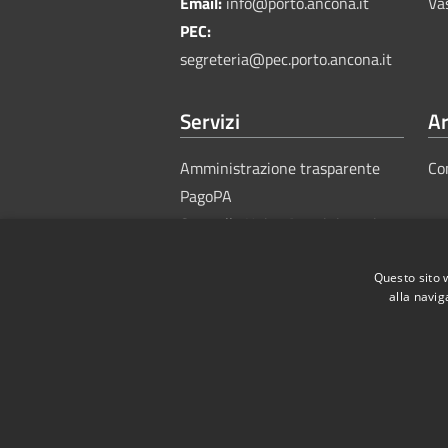
Email:
info@porto.ancona.it
Va
PEC:
segreteria@pec.porto.ancona.it
Servizi
Ar
Amministrazione trasparente
Co
PagoPA
Sportello Unico Amministrativo
Questo sito 
alla navig
RSS
Accessibility
Privacy
Cook