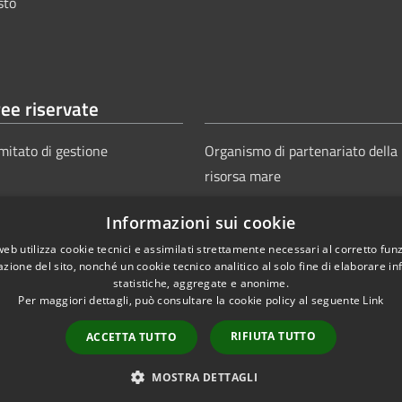
sto
ee riservate
mitato di gestione
Organismo di partenariato della
risorsa mare
Informazioni sui cookie
web utilizza cookie tecnici e assimilati strettamente necessari al corretto fu
azione del sito, nonché un cookie tecnico analitico al solo fine di elaborare i
statistiche, aggregate e anonime.
Per maggiori dettagli, può consultare la cookie policy al seguente
Link
Copyright © 2025
Aut
ie
Sitemap
RIFIUTA TUTTO
ACCETTA TUTTO
Power
MOSTRA DETTAGLI