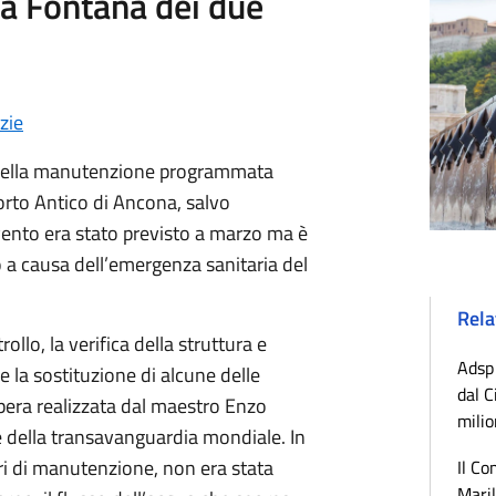
a Fontana dei due
zie
ri della manutenzione programmata
Porto Antico di Ancona, salvo
rvento era stato previsto a marzo ma è
 a causa dell’emergenza sanitaria del
Rela
llo, la verifica della struttura e
Adsp 
 e la sostituzione di alcune delle
dal C
era realizzata dal maestro Enzo
milio
 della transavanguardia mondiale. In
ori di manutenzione, non era stata
Il Co
Maril