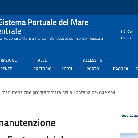
 Sistema Portuale del Mare
entrale
Follow
us on
ro, Falconara Marittima, San Benedetto del Tronto, Pescara,
TRAZIONE
ALBO
ACCESSI IN
ARENTE
PRETORIO
PORTI
PORTO
PAGOPA
: manutenzione programmata della Fontana dei due soli
See acti
 manutenzione