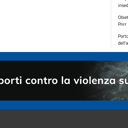
inse
Obiet
Pnrr
Porto
dell'