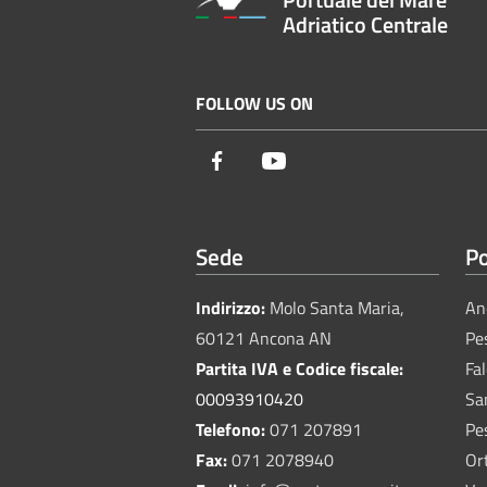
Adriatico Centrale
FOLLOW US ON
Facebook
Youtube
Sede
Po
Indirizzo:
Molo Santa Maria,
An
60121 Ancona AN
Pe
Partita IVA e Codice fiscale:
Fa
00093910420
Sa
Telefono:
071 207891
Pe
Fax:
071 2078940
Or