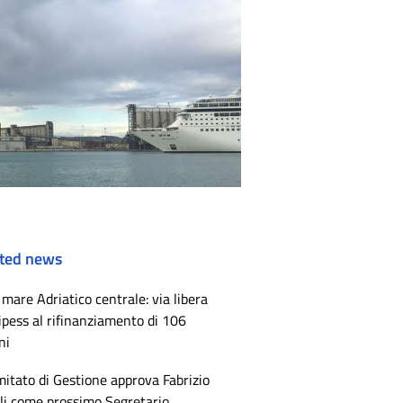
ted news
mare Adriatico centrale: via libera
ipess al rifinanziamento di 106
ni
mitato di Gestione approva Fabrizio
li come prossimo Segretario