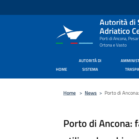
Salta al contenuto principale
Autorità di
Adriatico C
Porti di Ancona, Pesa
Ortona e Vasto
AUTORITÀ DI
AMMINIS
HOME
SISTEMA
TRASP
Home
>
News
>
Porto di Ancona:
Porto di Ancona: 