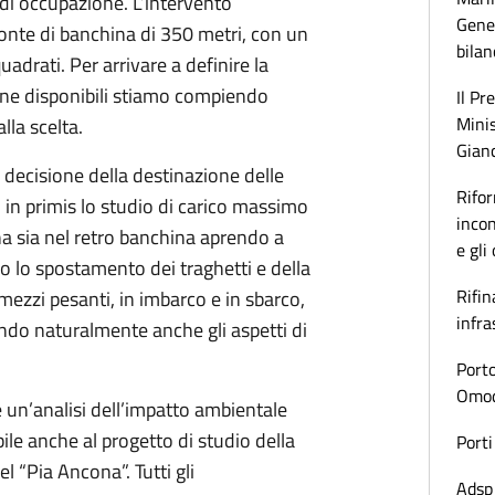
di occupazione. L’intervento
Gener
onte di banchina di 350 metri, con un
bilan
adrati. Per arrivare a definire la
ne disponibili stiamo compiendo
Il Pr
Minis
lla scelta.
Gianc
a decisione della destinazione delle
Rifor
in primis lo studio di carico massimo
incon
na sia nel retro banchina aprendo a
e gli
eso lo spostamento dei traghetti e della
Rifin
 mezzi pesanti, in imbarco e in sbarco,
infra
endo naturalmente anche gli aspetti di
Porto
Omoda
e un’analisi dell’impatto ambientale
ile anche al progetto di studio della
Porti
l “Pia Ancona”. Tutti gli
Adsp 