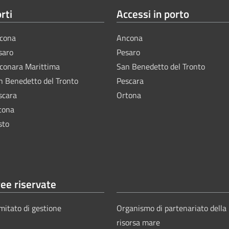
rti
Accessi in porto
cona
Ancona
saro
Pesaro
lconara Marittima
San Benedetto del Tronto
n Benedetto del Tronto
Pescara
scara
Ortona
tona
sto
ee riservate
mitato di gestione
Organismo di partenariato della
risorsa mare