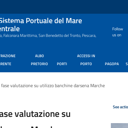
 Sistema Portuale del Mare
entrale
Follow
us on
ro, Falconara Marittima, San Benedetto del Tronto, Pescara,
TRAZIONE
ALBO
ACCESSI IN
ARENTE
PRETORIO
PORTI
PORTO
PAGOPA
 fase valutazione su utilizzo banchine darsena Marche
See acti
fase valutazione su