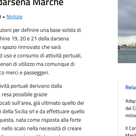
 darsena Marche
9 •
Notizie
zioni per definire una base solida di
chine 19, 20 e 21 della darsena
 spazio rinnovato che sarà
 uso e consumo di attività portuali,
scenari di utilizzo ma comunque di
co merci e passeggeri.
tività portuali derivano dalla
Rela
 resa possibile grazie
Adsp 
ocati sull’area, già ultimato quello dei
dal C
della Sicilia srl e da effettuare quello
milio
 questa, nata come risposta alla forte
 nello scalo nella necessità di creare
Il Co
Maril