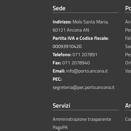
Sede
Po
Indirizzo:
Molo Santa Maria,
An
60121 Ancona AN
Pe
Partita IVA e Codice fiscale:
Fa
00093910420
Sa
Telefono:
071 207891
Pe
Fax:
071 2078940
Or
Email:
info@porto.ancona.it
Va
PEC:
segreteria@pec.porto.ancona.it
Servizi
Ar
Amministrazione trasparente
Co
PagoPA