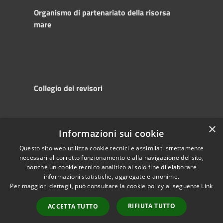
Organismo di partenariato della risorsa
mare
Collegio dei revisori
×
Informazioni sui cookie
RSS
Copyright © 2025
Accessibility
Autorità di
Questo sito web utilizza cookie tecnici e assimilati strettamente
necessari al corretto funzionamento e alla navigazione del sito,
Privacy
Sistema Portuale
nonché un cookie tecnico analitico al solo fine di elaborare
Cookie
del Mare Adriatico
informazioni statistiche, aggregate e anonime.
Sitemap
Centrale
Per maggiori dettagli, può consultare la cookie policy al seguente
Link
Powered by
RIFIUTA TUTTO
Municipium
•
ACCETTA TUTTO
Accesso redazione