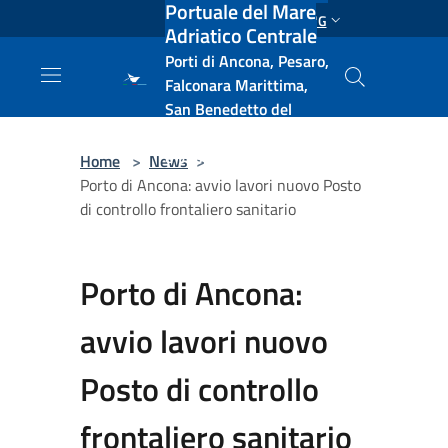
Portuale del Mare
Salta al contenuto principale
ENG
Adriatico Centrale
Porti di Ancona, Pesaro,
Falconara Marittima,
San Benedetto del
Tronto, Pescara, Ortona
e Vasto
Home
>
News
>
Porto di Ancona: avvio lavori nuovo Posto
di controllo frontaliero sanitario
Porto di Ancona:
avvio lavori nuovo
Posto di controllo
frontaliero sanitario