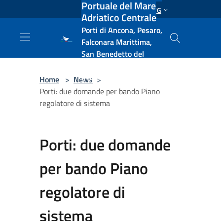
Portuale del Mare
Salta al contenuto principale
ENG
Adriatico Centrale
Porti di Ancona, Pesaro,
Falconara Marittima,
San Benedetto del
Tronto, Pescara, Ortona
e Vasto
Home
>
News
>
Porti: due domande per bando Piano
regolatore di sistema
Porti: due domande
per bando Piano
regolatore di
sistema