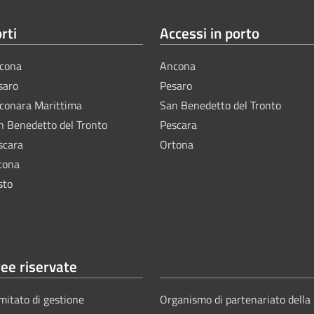
rti
Accessi in porto
cona
Ancona
saro
Pesaro
lconara Marittima
San Benedetto del Tronto
n Benedetto del Tronto
Pescara
scara
Ortona
tona
sto
ee riservate
mitato di gestione
Organismo di partenariato della