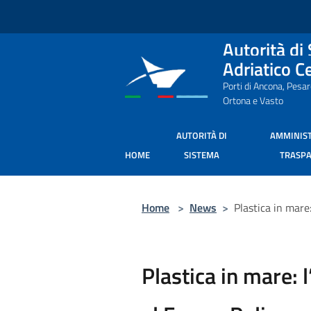
Salta al contenuto principale
Autorità di
Adriatico C
Porti di Ancona, Pesa
Ortona e Vasto
AUTORITÀ DI
AMMINIS
HOME
SISTEMA
TRASP
Home
>
News
>
Plastica in mare
Plastica in mare: 