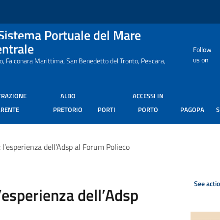
 Sistema Portuale del Mare
entrale
Follow
us on
ro, Falconara Marittima, San Benedetto del Tronto, Pescara,
TRAZIONE
ALBO
ACCESSI IN
ARENTE
PRETORIO
PORTI
PORTO
PAGOPA
: l’esperienza dell’Adsp al Forum Polieco
See acti
l’esperienza dell’Adsp