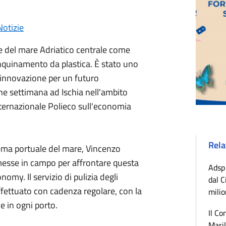
Notizie
e del mare Adriatico centrale come
inquinamento da plastica. È stato uno
e innovazione per un futuro
fine settimana ad Ischia nell'ambito
nternazionale Polieco sull'economia
Rela
stema portuale del mare, Vincenzo
i messe in campo per affrontare questa
Adsp 
nomy. Il servizio di pulizia degli
dal C
ffettuato con cadenza regolare, con la
milio
e in ogni porto.
Il Co
Maril