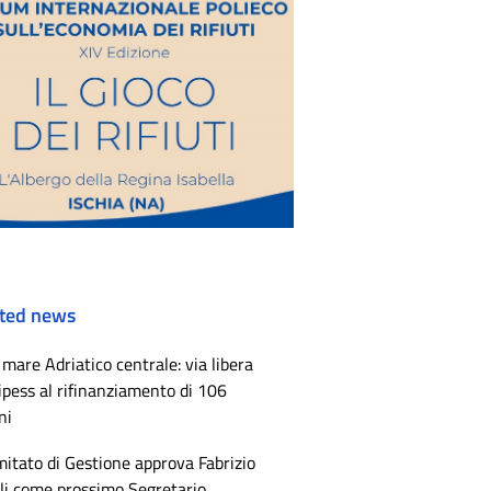
ted news
mare Adriatico centrale: via libera
ipess al rifinanziamento di 106
ni
mitato di Gestione approva Fabrizio
li come prossimo Segretario