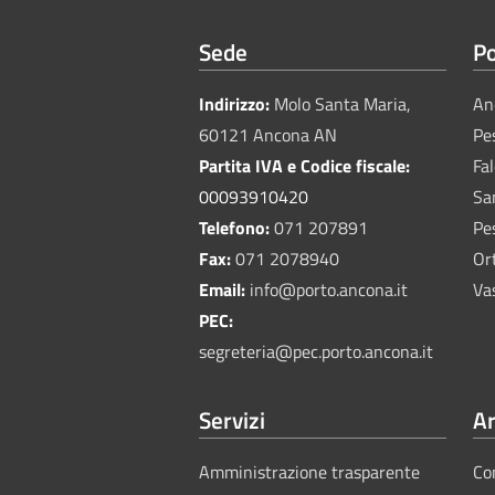
Sede
Po
Indirizzo:
Molo Santa Maria,
An
60121 Ancona AN
Pe
Partita IVA e Codice fiscale:
Fa
00093910420
Sa
Telefono:
071 207891
Pe
Fax:
071 2078940
Or
Email:
info@porto.ancona.it
Va
PEC:
segreteria@pec.porto.ancona.it
Servizi
Ar
Amministrazione trasparente
Co