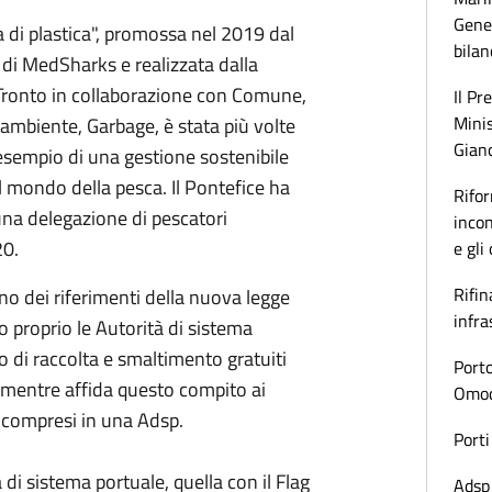
Gener
a di plastica", promossa nel 2019 dal
bilan
di MedSharks e realizzata dalla
Tronto in collaborazione con Comune,
Il Pr
Minis
nambiente, Garbage, è stata più volte
Gianc
sempio di una gestione sostenibile
el mondo della pesca. Il Pontefice ha
Rifor
una delegazione di pescatori
incon
20.
e gli
Rifin
o dei riferimenti della nuova legge
infra
 proprio le Autorità di sistema
io di raccolta e smaltimento gratuiti
Porto
ali mentre affida questo compito ai
Omoda
 compresi in una Adsp.
Porti
à di sistema portuale, quella con il Flag
Adsp 