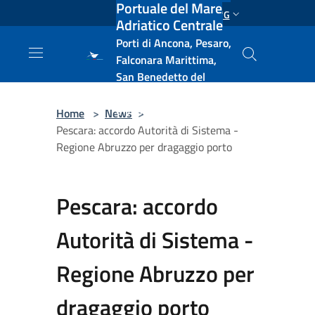
Portuale del Mare
Salta al contenuto principale
ENG
Adriatico Centrale
Porti di Ancona, Pesaro,
Falconara Marittima,
San Benedetto del
Tronto, Pescara, Ortona
e Vasto
Home
>
News
>
Pescara: accordo Autorità di Sistema -
Regione Abruzzo per dragaggio porto
Pescara: accordo
Autorità di Sistema -
Regione Abruzzo per
dragaggio porto