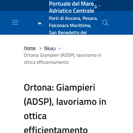
Portuale del Mare
Salta al contenuto principale
ENG
Adriatico Centrale
Porti di Ancona, Pesaro,
Falconara Marittima,
San Benedetto del
Tronto, Pescara, Ortona
e Vasto
Home
>
News
>
Ortona: Giampieri (ADSP), lavoriamo in
ottica efficientamento
Ortona: Giampieri
(ADSP), lavoriamo in
ottica
efficientamento