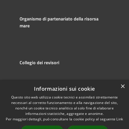
Organismo di partenariato della risorsa
mare
Collegio dei revisori
×
Informazioni sui cookie
RSS
Copyright © 2025
Accessibility
Autorità di
Questo sito web utilizza cookie tecnici e assimilati strettamente
necessari al corretto funzionamento e alla navigazione del sito,
Privacy
Sistema Portuale
nonché un cookie tecnico analitico al solo fine di elaborare
Cookie
del Mare Adriatico
informazioni statistiche, aggregate e anonime.
Sitemap
Centrale
Per maggiori dettagli, può consultare la cookie policy al seguente
Link
Powered by