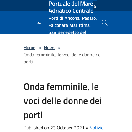
Portuale del Mare
Salta al contenuto principale
ENG
Adriatico Centrale
Porti di Ancona, Pesaro,
Falconara Marittima,
San Benedetto del
Tronto, Pescara, Ortona
e Vasto
Home
>
News
>
Onda femminile, le voci delle donne dei
porti
Onda femminile, le
voci delle donne dei
porti
Published on 23 October 2021 •
Notizie