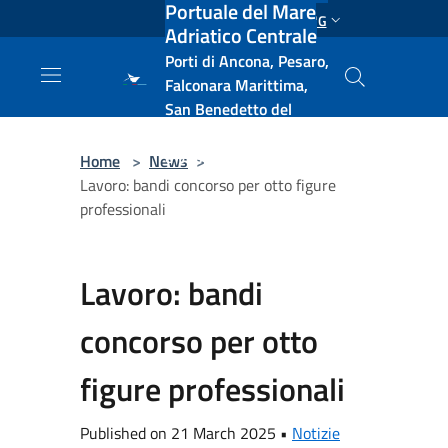
Portuale del Mare
Salta al contenuto principale
ENG
Adriatico Centrale
Porti di Ancona, Pesaro,
Falconara Marittima,
San Benedetto del
Tronto, Pescara, Ortona
e Vasto
Home
>
News
>
Lavoro: bandi concorso per otto figure
professionali
Lavoro: bandi
concorso per otto
figure professionali
Published on 21 March 2025 •
Notizie