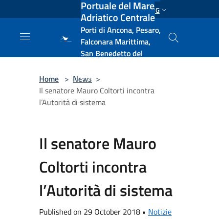
Portuale del Mare
Salta al contenuto principale
ENG
Adriatico Centrale
Porti di Ancona, Pesaro,
Falconara Marittima,
San Benedetto del
Tronto, Pescara, Ortona
e Vasto
Home
>
News
>
Il senatore Mauro Coltorti incontra
l’Autorità di sistema
Il senatore Mauro
Coltorti incontra
l’Autorità di sistema
Published on 29 October 2018 •
Notizie