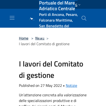
Portuale del Mare
Salta al contenuto principale
ENG
Adriatico Centrale
Porti di Ancona, Pesaro,
Falconara Marittima,
San Benedetto del
Tronto, Pescara, Ortona
e Vasto
Home
>
News
>
I lavori del Comitato di gestione
I lavori del Comitato
di gestione
Published on 27 May 2022 •
Notizie
Un’attenzione concreta alla valorizzazione
delle specializzazioni produttive e di