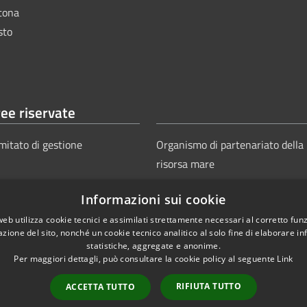
tona
sto
ee riservate
mitato di gestione
Organismo di partenariato della
risorsa mare
Informazioni sui cookie
web utilizza cookie tecnici e assimilati strettamente necessari al corretto fu
azione del sito, nonché un cookie tecnico analitico al solo fine di elaborare i
statistiche, aggregate e anonime.
Per maggiori dettagli, può consultare la cookie policy al seguente
Link
Copyright © 2025
Aut
ie
Sitemap
RIFIUTA TUTTO
ACCETTA TUTTO
Power