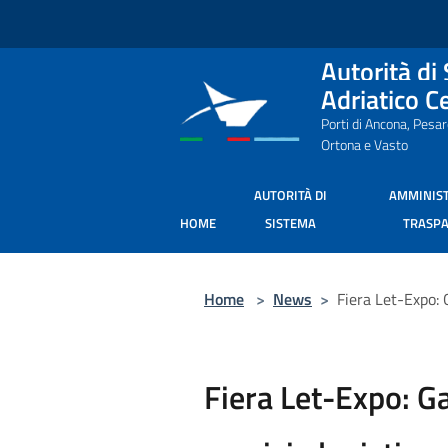
Salta al contenuto principale
Autorità di
Adriatico C
Porti di Ancona, Pesa
Ortona e Vasto
AUTORITÀ DI
AMMINIS
HOME
SISTEMA
TRASP
Home
>
News
>
Fiera Let-Expo: G
Fiera Let-Expo: Ga