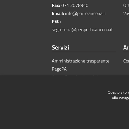
Fax:
071 2078940
Or
Email:
info@porto.ancona.it
Va
PEC:
segreteria@pec.porto.ancona.it
Servizi
Ar
Amministrazione trasparente
Co
PagoPA
Sportello Unico Amministrativo
Questo sito 
alla navig
RSS
Accessibility
Privacy
Cook