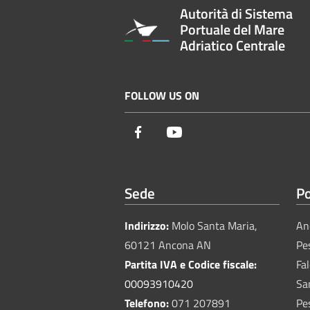
Autorità di Sistema
Portuale del Mare
Adriatico Centrale
FOLLOW US ON
Facebook
Youtube
Sede
Po
Indirizzo:
Molo Santa Maria,
An
60121 Ancona AN
Pe
Partita IVA e Codice fiscale:
Fa
00093910420
Sa
Telefono:
071 207891
Pe