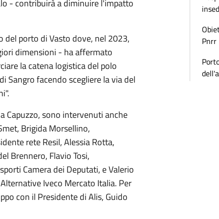
lo - contribuirà a diminuire l'impatto
inse
Obiet
o del porto di Vasto dove, nel 2023,
Pnrr
giori dimensioni - ha affermato
Porto
iare la catena logistica del polo
dell'
di Sangro facendo scegliere la via del
i".
la Capuzzo, sono intervenuti anche
et, Brigida Morsellino,
idente rete Resil, Alessia Rotta,
l Brennero, Flavio Tosi,
porti Camera dei Deputati, e Valerio
Alternative Iveco Mercato Italia. Per
uppo con il Presidente di Alis, Guido