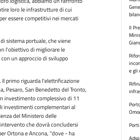
 loro logistica, abbiamo un raffronto
Gener
re loro le infrastrutture di cui
bilan
per essere competitivi nei mercati
Il Pr
Minis
 di sistema portuale, che viene
Gianc
n l'obiettivo di migliorare le
Rifor
li con un approccio di sviluppo
incon
e gli
 Il primo riguarda l'elettrificazione
Rifin
na, Pesaro, San Benedetto del Tronto,
infra
un investimento complessivo di 11
Porto
gli investimenti complementari al
Omoda
lienza del Ministero delle
n intervento che dovrà concludersi
Porti
 per Ortona e Ancona, "dove - ha
Adsp 