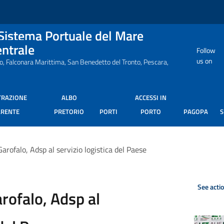
 Sistema Portuale del Mare
entrale
Follow
us on
ro, Falconara Marittima, San Benedetto del Tronto, Pescara,
TRAZIONE
ALBO
ACCESSI IN
ARENTE
PRETORIO
PORTI
PORTO
PAGOPA
arofalo, Adsp al servizio logistica del Paese
See acti
rofalo, Adsp al