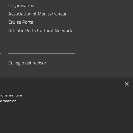
Organisation
Association of Mediterranean
Cruise Ports
Adriatic Ports Cultural Network
Collegio dei revisori
×
nzionamento e
nformazioni
orità di Sistema Portuale del Mare
Adriatico Centrale
ed by
•
Municipium
Accesso redazione