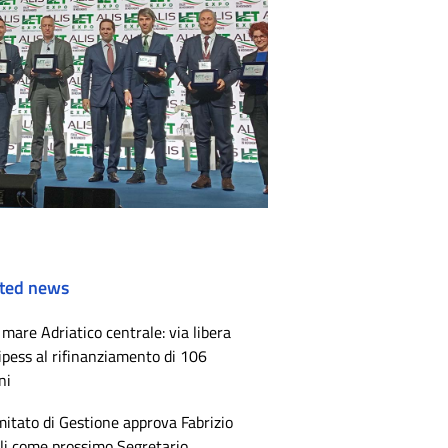
ted news
mare Adriatico centrale: via libera
ipess al rifinanziamento di 106
ni
mitato di Gestione approva Fabrizio
li come prossimo Segretario