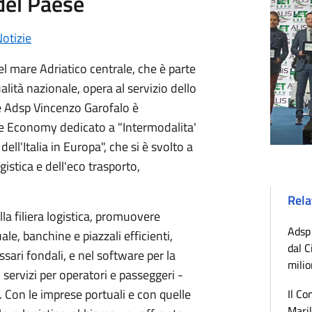
 del Paese
otizie
el mare Adriatico centrale, che è parte
tualità nazionale, opera al servizio dello
te Adsp Vincenzo Garofalo è
e Economy dedicato a "Intermodalita'
dell'Italia in Europa", che si è svolto a
gistica e dell'eco trasporto,
Rela
lla filiera logistica, promuovere
Adsp 
le, banchine e piazzali efficienti,
dal C
ssari fondali, e nel software per la
milio
i servizi per operatori e passeggeri -
. Con le imprese portuali e con quelle
Il Co
Maril