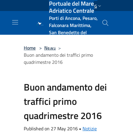
Portuale del Mare
Salta al contenuto principale
ENG
Adriatico Centrale
Porti di Ancona, Pesaro,
Falconara Marittima,
San Benedetto del
Tronto, Pescara, Ortona
e Vasto
Home
>
News
>
Buon andamento dei traffici primo
quadrimestre 2016
Buon andamento dei
traffici primo
quadrimestre 2016
Published on 27 May 2016 •
Notizie