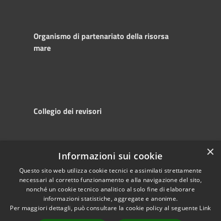
Organismo di partenariato della risorsa
mare
Collegio dei revisori
×
Informazioni sui cookie
RSS
Copyright © 2025
Accessibility
Autorità di
Questo sito web utilizza cookie tecnici e assimilati strettamente
necessari al corretto funzionamento e alla navigazione del sito,
Privacy
Sistema Portuale
nonché un cookie tecnico analitico al solo fine di elaborare
Cookie
del Mare Adriatico
informazioni statistiche, aggregate e anonime.
Sitemap
Centrale
Per maggiori dettagli, può consultare la cookie policy al seguente
Link
Powered by