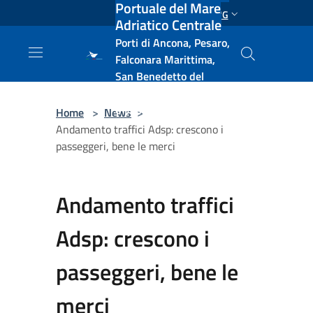
Portuale del Mare
Salta al contenuto principale
ENG
Adriatico Centrale
Porti di Ancona, Pesaro,
Falconara Marittima,
San Benedetto del
Tronto, Pescara, Ortona
e Vasto
Home
>
News
>
Andamento traffici Adsp: crescono i
passeggeri, bene le merci
Andamento traffici
Adsp: crescono i
passeggeri, bene le
merci